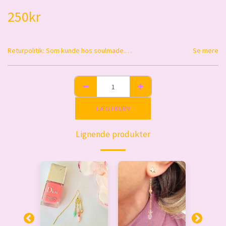
250
kr
Returpolitik:
Som kunde hos soulmade.cph har du altid 14 dage til at ombytte en vare til anden vare - gældende fra den dag, du har modtaget din ordre. Pengene gives ikke retur. Varen skal fremstå ny og ubrugt, i original emballage, samt salgsbar stand. Køber står for betaling af fragt retur og varen skal pakkes i beskyttet emballage og sendes retur til: Sophie Reitzel-Nielsen, Brandts vænge 14, 3460 Birkerød. Det er også muligt selv at aflevere varen efter forudgående telefonisk aftale. Har du spørgsmål er du meget velkommen til at kontakte mig.
Se mere
LÆG I KURV
Lignende produkter