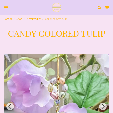
Forside
Shop
Øresmykker
Candy colored tulip
CANDY COLORED TULIP