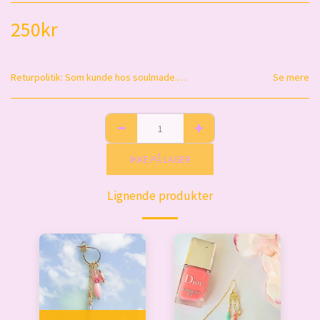
250
kr
Returpolitik:
Som kunde hos soulmade.cph har du altid 14 dage til at ombytte en vare til anden vare - gældende fra den dag, du har modtaget din ordre. Pengene gives ikke retur. Varen skal fremstå ny og ubrugt, i original emballage, samt salgsbar stand. Køber står for betaling af fragt retur og varen skal pakkes i beskyttet emballage og sendes retur til: Sophie Reitzel-Nielsen, Brandts vænge 14, 3460 Birkerød. Det er også muligt selv at aflevere varen efter forudgående telefonisk aftale. Har du spørgsmål er du meget velkommen til at kontakte mig.
Se mere
IKKE PÅ LAGER
Lignende produkter